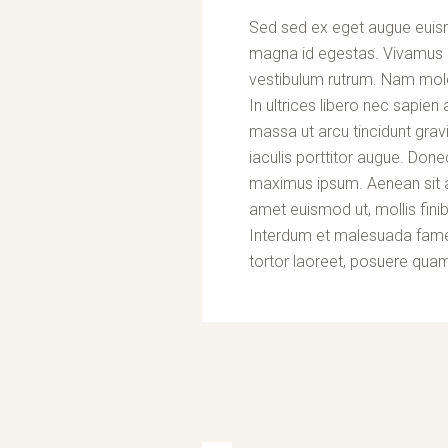
Sed sed ex eget augue euis
magna id egestas. Vivamus 
vestibulum rutrum. Nam moles
In ultrices libero nec sapie
massa ut arcu tincidunt gra
iaculis porttitor augue. Done
maximus ipsum. Aenean sit am
amet euismod ut, mollis fini
Interdum et malesuada fame
tortor laoreet, posuere quam 