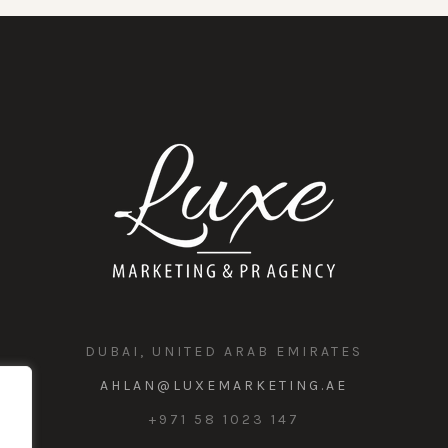
DUBAI, UNITED ARAB EMIRATES
AHLAN@LUXEMARKETING.AE
+971 58 1023 147