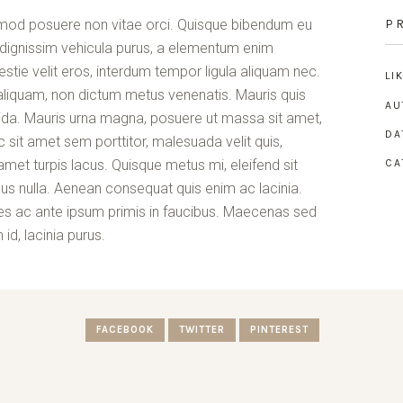
mod posuere non vitae orci. Quisque bibendum eu
P
dignissim vehicula purus, a elementum enim
tie velit eros, interdum tempor ligula aliquam nec.
LI
n aliquam, non dictum metus venenatis. Mauris quis
AU
vida. Mauris urna magna, posuere ut massa sit amet,
DA
c sit amet sem porttitor, malesuada velit quis,
et turpis lacus. Quisque metus mi, eleifend sit
CA
bus nulla. Aenean consequat quis enim ac lacinia.
s ac ante ipsum primis in faucibus. Maecenas sed
id, lacinia purus.
FACEBOOK
TWITTER
PINTEREST